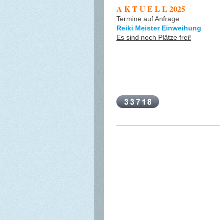
A K T U E L L 2025
Termine auf Anfrage
Reiki Meister Einweihung
Es sind noch Plätze frei!