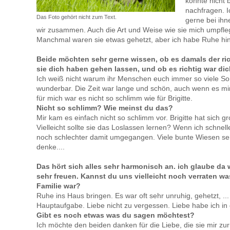
könnte nicht 
nachfragen. I
Das Foto gehört nicht zum Text.
gerne bei ihn
wir zusammen. Auch die Art und Weise wie sie mich umpfleg
Manchmal waren sie etwas gehetzt, aber ich habe Ruhe hin
Beide möchten sehr gerne wissen, ob es damals der ric
sie dich haben gehen lassen, und ob es richtig war dic
Ich weiß nicht warum ihr Menschen euch immer so viele So
wunderbar. Die Zeit war lange und schön, auch wenn es mir
für mich war es nicht so schlimm wie für Brigitte.
Nicht so schlimm? Wie meinst du das?
Mir kam es einfach nicht so schlimm vor. Brigitte hat sich
Vielleicht sollte sie das Loslassen lernen? Wenn ich schnel
noch schlechter damit umgegangen. Viele bunte Wiesen seh
denke....
Das hört sich alles sehr harmonisch an. ich glaube da
sehr freuen. Kannst du uns vielleicht noch verraten wa
Familie war?
Ruhe ins Haus bringen. Es war oft sehr unruhig, gehetzt, .
Hauptaufgabe. Liebe nicht zu vergessen. Liebe habe ich in
Gibt es noch etwas was du sagen möchtest?
Ich möchte den beiden danken für die Liebe, die sie mir z