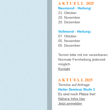
A K T U E L L 2025
Neumond - Heilung:
21. Oktober
20. November
20. Dezember
Vollmond - Heilung:
07. Oktober
05. November
05. Dezember
Termin bitte mit mir vereinbaren.
Normale Fernheilung jederzeit
möglich.
Kontakt
A K T U E L L 2025
Termine auf Anfrage
Heiler Seminar Stufe 1
Es sind noch Plätze frei!
Nähere Infos hier
Jetzt anmelden