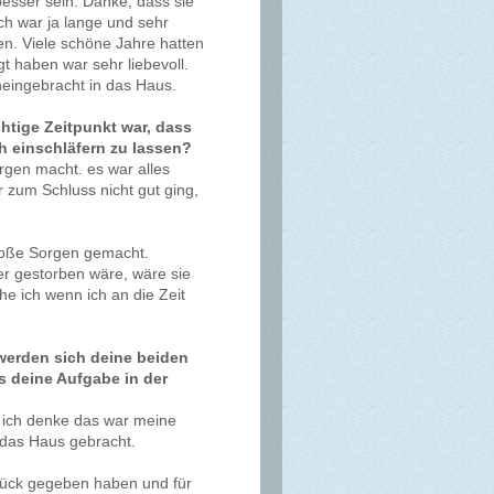
besser sein. Danke, dass sie
ch war ja lange und sehr
en. Viele schöne Jahre hatten
t haben war sehr liebevoll.
eingebracht in das Haus.
htige Zeitpunkt war, dass
h einschläfern zu lassen?
rgen macht. es war alles
 zum Schluss nicht gut ging,
 große Sorgen gemacht.
ler gestorben wäre, wäre sie
e ich wenn ich an die Zeit
 werden sich deine beiden
s deine Aufgabe in der
.. ich denke das war meine
 das Haus gebracht.
urück gegeben haben und für