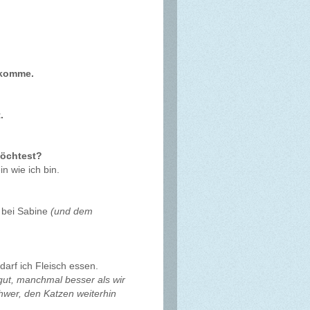
bekomme.
.
möchtest?
n wie ich bin.
 bei Sabine
(und dem
arf ich Fleisch essen.
gut, manchmal besser als wir
chwer, den Katzen weiterhin